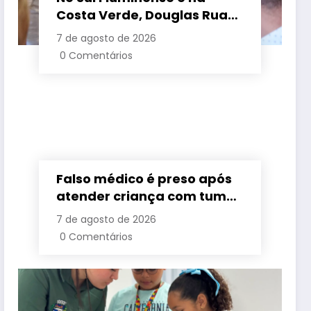
Costa Verde, Douglas Ruas
apresenta propostas de
7 de agosto de 2026
requalificação urbana
0 Comentários
Falso médico é preso após
atender criança com tumor
cerebral na Baixada
7 de agosto de 2026
Fluminense
0 Comentários