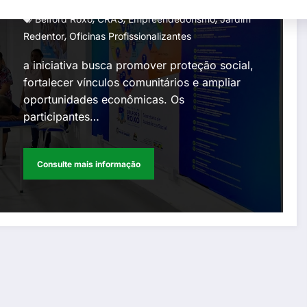
Gperelo@gmail.com
18 De Abril De 2026
,
,
,
empreendedorismo, em
Belford Roxo
CRAS
Empreendedorismo
Jardim
,
Redentor
Oficinas Profissionalizantes
Belford Roxo
a iniciativa busca promover proteção social,
fortalecer vínculos comunitários e ampliar
oportunidades econômicas. Os
participantes…
Consulte mais informação