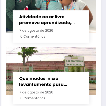
Atividade ao ar livre
promove aprendizado,
criatividade e socialização
7 de agosto de 2026
para crianças e
0 Comentários
adolescentes em Japeri
Queimados inicia
levantamento para
identificar demanda por
7 de agosto de 2026
vagas na rede municipal de
0 Comentários
ensino