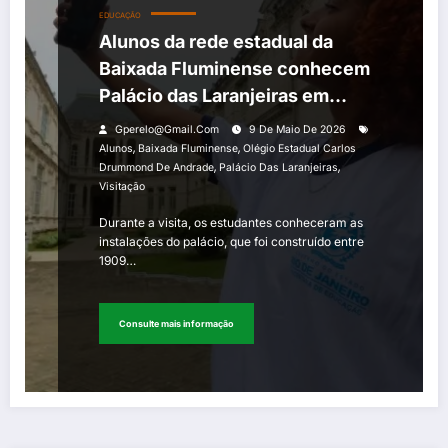
EDUCAÇÃO
Alunos da rede estadual da
Baixada Fluminense conhecem
Palácio das Laranjeiras em
retomada da visitação
Gperelo@gmail.com
9 De Maio De 2026
,
,
Alunos
Baixada Fluminense
Olégio Estadual Carlos
,
,
Drummond De Andrade
Palácio Das Laranjeiras
Visitação
Durante a visita, os estudantes conheceram as
instalações do palácio, que foi construído entre
1909…
Consulte mais informação