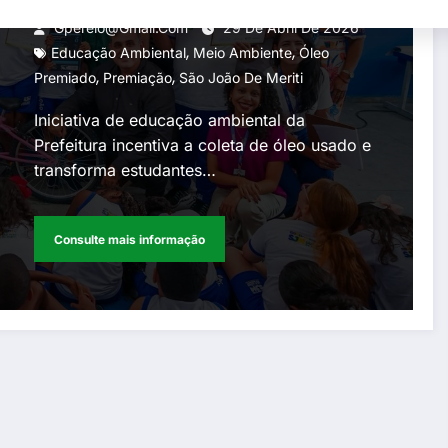
alunos e reconhece novos
Gperelo@gmail.com
29 De Abril De 2026
,
,
destaques
Educação Ambiental
Meio Ambiente
Óleo
,
,
Premiado
Premiação
São João De Meriti
Iniciativa de educação ambiental da
Prefeitura incentiva a coleta de óleo usado e
transforma estudantes…
Consulte mais informação