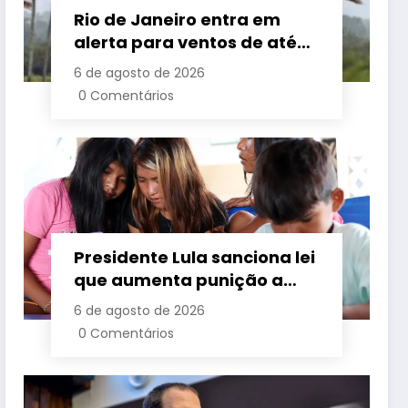
Rio de Janeiro entra em
alerta para ventos de até
110 km/h com avanço de
6 de agosto de 2026
frente fria associada a
0 Comentários
ciclone
Presidente Lula sanciona lei
que aumenta punição a
crimes digitais contra
6 de agosto de 2026
crianças é sancionada
0 Comentários