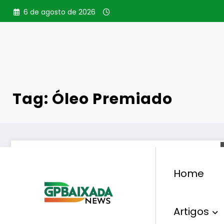
Pular
6 de agosto de 2026
para
o
conteúdo
Tag: Óleo Premiado
Home
Artigos