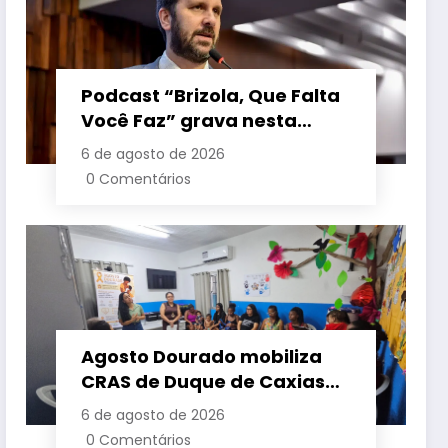
Podcast “Brizola, Que Falta
Você Faz” grava nesta
sexta-feira (7) episódio
6 de agosto de 2026
com o deputado estadual
0 Comentários
Flávio Serafini
Agosto Dourado mobiliza
CRAS de Duque de Caxias
em apoio à amamentação
6 de agosto de 2026
e à primeira infância
0 Comentários