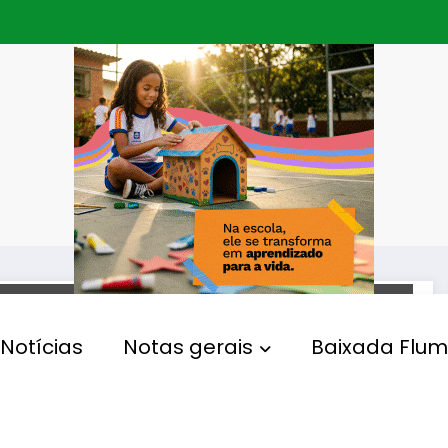
EDUCAÇÃO
Notícias
Notas gerais
Baixada Flum
Programa “Óleo Premiado”
de São João de Meriti
mobiliza mais de 15 mil