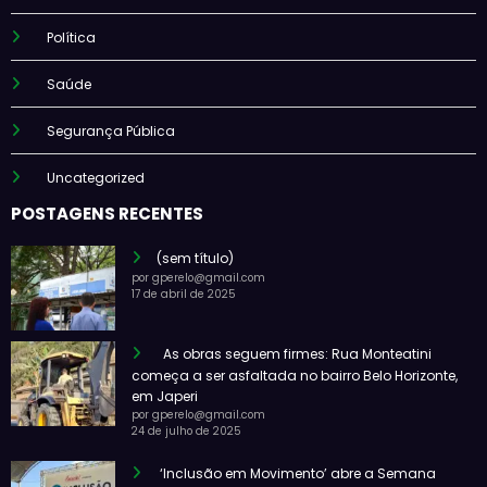
Política
Saúde
Segurança Pública
Uncategorized
POSTAGENS RECENTES
(sem título)
por gperelo@gmail.com
17 de abril de 2025
As obras seguem firmes: Rua Monteatini
começa a ser asfaltada no bairro Belo Horizonte,
em Japeri
por gperelo@gmail.com
24 de julho de 2025
‘Inclusão em Movimento’ abre a Semana