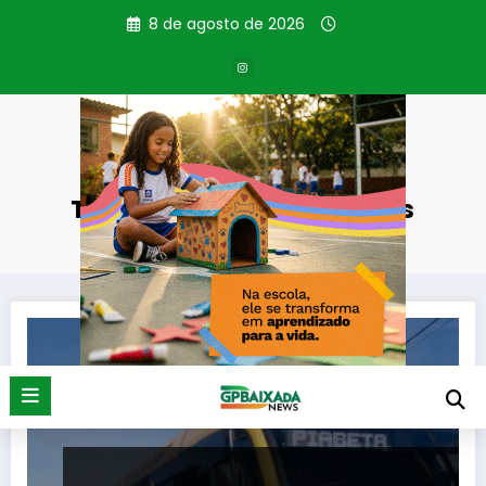
Pular
8 de agosto de 2026
para
o
conteúdo
Tag: Ônibus Amarelinhos
Página inicial
Ônibus Amarelinhos