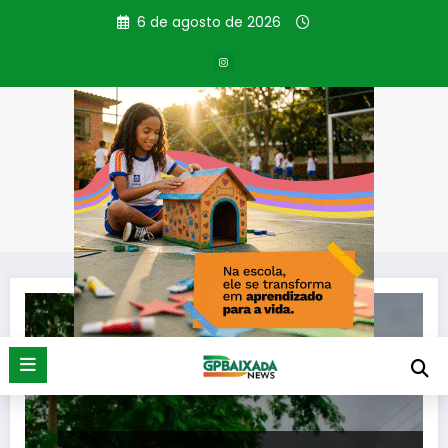
Pular
6 de agosto de 2026
para
o
conteúdo
Tag: Ônibus Tarifa Zero
Página inicial
Ônibus Tarifa Zero