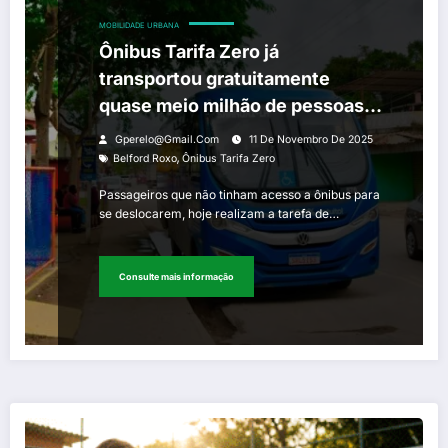
MOBILIDADE URBANA
Ônibus Tarifa Zero já
transportou gratuitamente
quase meio milhão de pessoas
em Belford Roxo
Gperelo@gmail.com
11 De Novembro De 2025
,
Belford Roxo
Ônibus Tarifa Zero
Passageiros que não tinham acesso a ônibus para
se deslocarem, hoje realizam a tarefa de…
Consulte mais informação