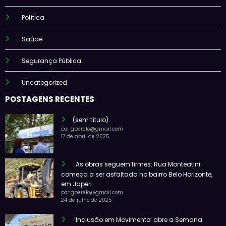
Política
Saúde
Segurança Pública
Uncategorized
POSTAGENS RECENTES
(sem título)
por gperelo@gmail.com
17 de abril de 2025
As obras seguem firmes: Rua Monteatini
começa a ser asfaltada no bairro Belo Horizonte,
em Japeri
por gperelo@gmail.com
24 de julho de 2025
‘Inclusão em Movimento’ abre a Semana