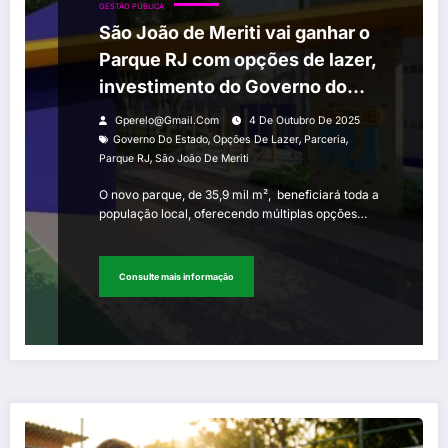
GESTÃO PÚBLICA
São João de Meriti vai ganhar o
Parque RJ com opções de lazer,
investimento do Governo do
Estado e parceria com a
Gperelo@gmail.com
4 De Outubro De 2025
prefeitura
,
,
,
Governo Do Estado
Opções De Lazer
Parceria
,
Parque RJ
São João De Meriti
O novo parque, de 35,9 mil m², beneficiará toda a
população local, oferecendo múltiplas opções…
Consulte mais informação