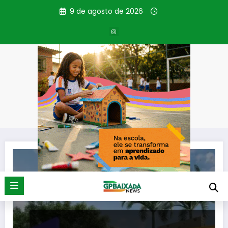
Pular
9 de agosto de 2026
para
o
conteúdo
Tag: opções de lazer
Página inicial
opções de lazer