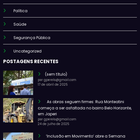
Política
Saúde
Segurança Pública
Uncategorized
POSTAGENS RECENTES
(sem título)
por gperelo@gmail.com
17 de abril de 2025
As obras seguem firmes: Rua Monteatini
começa a ser asfaltada no bairro Belo Horizonte,
em Japeri
por gperelo@gmail.com
24 de julho de 2025
‘Inclusão em Movimento’ abre a Semana