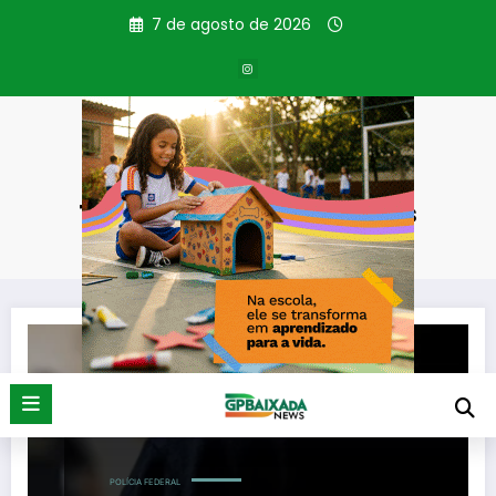
Pular
7 de agosto de 2026
para
o
conteúdo
Tag: Operação Multiplus
Página inicial
Operação Multiplus
POLÍCIA FEDERAL