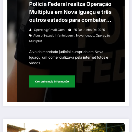
Polícia Federal realiza Operação
Multiplus em Nova Iguaçu e três
outros estados para combater
crimes de abuso sexual
Gperelo@gmail.com
25 De Junho De 2025
infantojuvenil
,
,
,
Abuso Sexual
Infantojuvenil
Nova Iguaçu
Operação
Multiplus
Alvo do mandado judicial cumprido em Nova
Iguaçu, um comercializava pela internet fotos e
vídeos…
Consulte mais informação