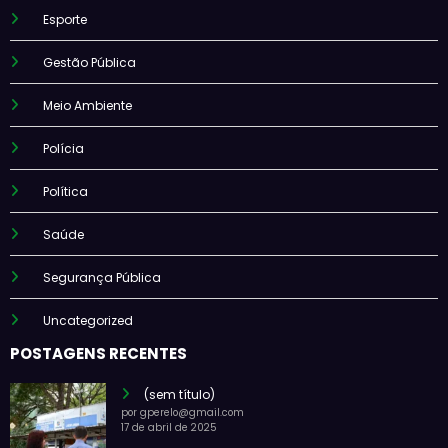
Esporte
Gestão Pública
Meio Ambiente
Polícia
Política
Saúde
Segurança Pública
Uncategorized
POSTAGENS RECENTES
(sem título)
por gperelo@gmail.com
17 de abril de 2025