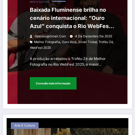
ARTE E CULTURA
Baixada Fluminense brilha no
cenário internacional: “Ouro
Azul” conquista o Rio WebFest
2025 e o Silver Ticket para
Gperelo@gmail.com
4 De Dezembro De 2025
Cusco
,
,
,
,
Melhor Fotografia
Ouro Azul
Silver Ticket
Troféu Zé
WebFest 2025
A produção arrebatou o Troféu Zé de Melhor
Fotografia no Rio WebFest 2025, o maior…
Consulte mais informação
Arte E Cultura