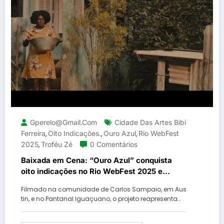
Gperelo@gmail.com
Cidade Das Artes Bibi
Ferreira
Oito Indicações.
Ouro Azul
Rio WebFest
,
,
,
2025
Troféu Zé
0 Comentários
,
Baixada em Cena: “Ouro Azul” conquista
oito indicações no Rio WebFest 2025 e
reafirma a força da arte periférica
Filmado na comunidade de Carlos Sampaio, em Aus
tin, e no Pantanal Iguaçuano, o projeto reapresenta…