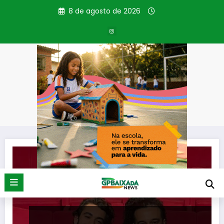
Pular
8 de agosto de 2026
para
o
conteúdo
Tag: Ouro Azul
Página inicial
Ouro Azul