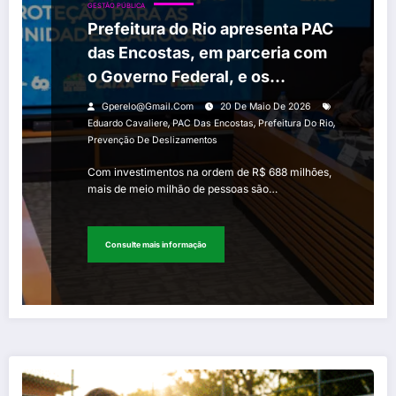
GESTÃO PÚBLICA
Prefeitura do Rio apresenta PAC
das Encostas, em parceria com
o Governo Federal, e os
investimentos do município em
Gperelo@gmail.com
20 De Maio De 2026
prevenção de deslizamentos
,
,
,
Eduardo Cavaliere
PAC Das Encostas
Prefeitura Do Rio
Prevenção De Deslizamentos
Com investimentos na ordem de R$ 688 milhões,
mais de meio milhão de pessoas são…
Consulte mais informação