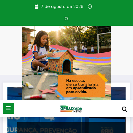
Pular
7 de agosto de 2026
para
o
conteúdo
Tag: PAC das Encostas
Página inicial
PAC das Encostas