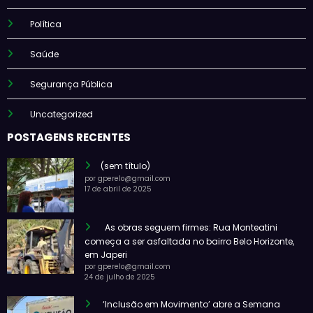
Política
Saúde
Segurança Pública
Uncategorized
POSTAGENS RECENTES
(sem título)
por gperelo@gmail.com
17 de abril de 2025
As obras seguem firmes: Rua Monteatini
começa a ser asfaltada no bairro Belo Horizonte,
em Japeri
por gperelo@gmail.com
24 de julho de 2025
‘Inclusão em Movimento’ abre a Semana