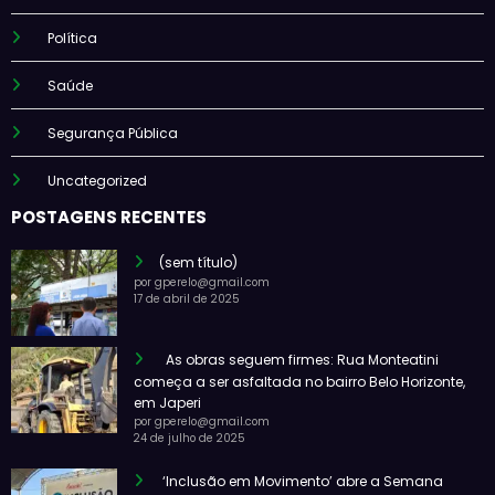
Política
Saúde
Segurança Pública
Uncategorized
POSTAGENS RECENTES
(sem título)
por gperelo@gmail.com
17 de abril de 2025
As obras seguem firmes: Rua Monteatini
começa a ser asfaltada no bairro Belo Horizonte,
em Japeri
por gperelo@gmail.com
24 de julho de 2025
‘Inclusão em Movimento’ abre a Semana