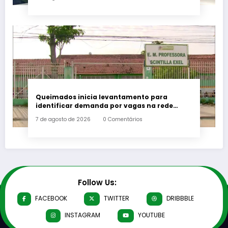
Queimados inicia levantamento para
identificar demanda por vagas na rede
municipal de ensino
7 de agosto de 2026
0 Comentários
Follow Us:
FACEBOOK
TWITTER
DRIBBBLE
INSTAGRAM
YOUTUBE