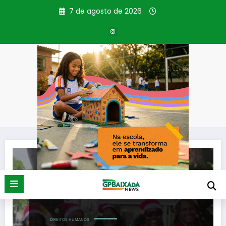
Pular
7 de agosto de 2026
para
o
conteúdo
Tag: Paço Municipal
Página inicial
Paço Municipal
DIREITOS HUMANOS