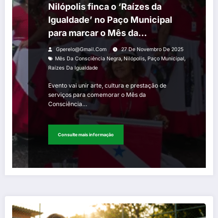
Nilópolis finca o ‘Raízes da
Igualdade’ no Paço Municipal
para marcar o Mês da
Consciência Negra nesta sexta-
Gperelo@gmail.com
27 De Novembro De 2025
feira (28)
,
,
,
Mês Da Consciência Negra
Nilópolis
Paço Municipal
Raízes Da Igualdade
Evento vai unir arte, cultura e prestação de
serviços para comemorar o Mês da
Consciência…
Consulte mais informação