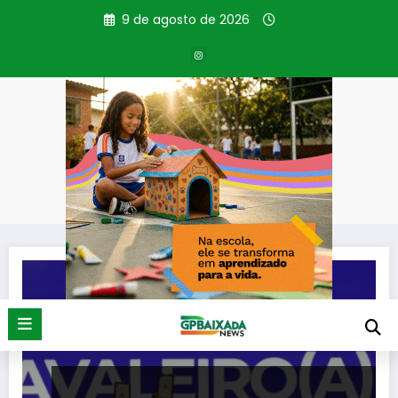
Pular
9 de agosto de 2026
para
o
conteúdo
Tag: Palácio Capanema
Página inicial
Palácio Capanema