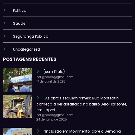
Política
Saúde
Segurança Pública
Uncategorized
POSTAGENS RECENTES
(sem título)
por gperelo@gmail.com
17 de abril de 2025
As obras seguem firmes: Rua Monteatini
começa a ser asfaltada no bairro Belo Horizonte,
em Japeri
por gperelo@gmail.com
24 de julho de 2025
‘Inclusão em Movimento’ abre a Semana