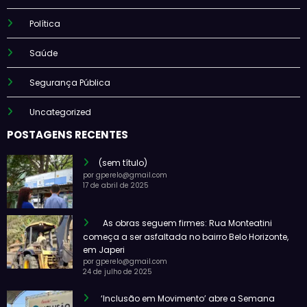
Política
Saúde
Segurança Pública
Uncategorized
POSTAGENS RECENTES
(sem título)
por gperelo@gmail.com
17 de abril de 2025
As obras seguem firmes: Rua Monteatini
começa a ser asfaltada no bairro Belo Horizonte,
em Japeri
por gperelo@gmail.com
24 de julho de 2025
‘Inclusão em Movimento’ abre a Semana