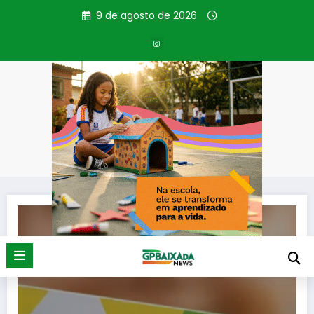
Pular
9 de agosto de 2026
para
o
conteúdo
Tag: Parcela de Julho
Página inicial
Parcela de Julho