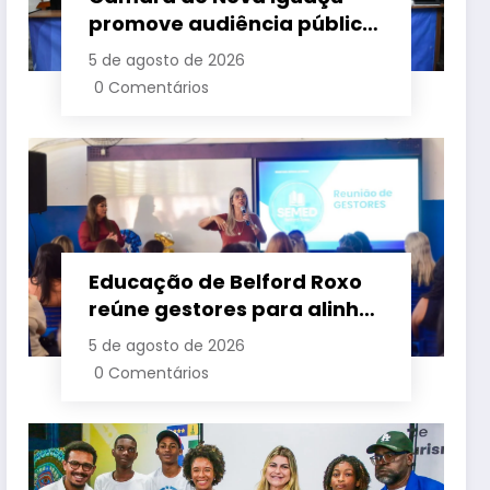
promove audiência pública
para cobrar melhorias no
5 de agosto de 2026
fornecimento de energia
0 Comentários
elétrica
Educação de Belford Roxo
reúne gestores para alinhar
ações e fortalecer
5 de agosto de 2026
planejamento do segundo
0 Comentários
semestre