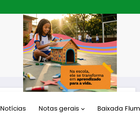
Notícias
Notas gerais
Baixada Flum
RELIGIÃO
Dom Orani Tempesta
celebra a Missa da Páscoa