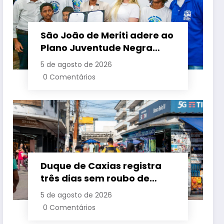
São João de Meriti adere ao
Plano Juventude Negra
Viva durante visita da
5 de agosto de 2026
ministra da Igualdade
0 Comentários
Racial
Duque de Caxias registra
três dias sem roubo de
cargas no início de agosto
5 de agosto de 2026
0 Comentários