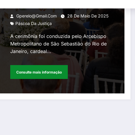
da Justiça evocando o
sentimento do amor, da
Gperelo@gmail.com
28 De Maio De 2025
ternura e a compaixão entre
Páscoa Da Justiça
os homens
A cerimônia foi conduzida pelo Arcebispo
Metropolitano de São Sebastião do Rio de
Janeiro, cardeal…
Consulte mais informação