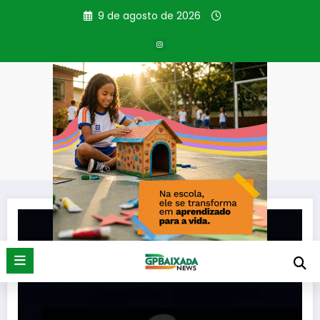
Pular
9 de agosto de 2026
para
o
conteúdo
Tag: Pedido de PAz
Página inicial
Pedido de PAz