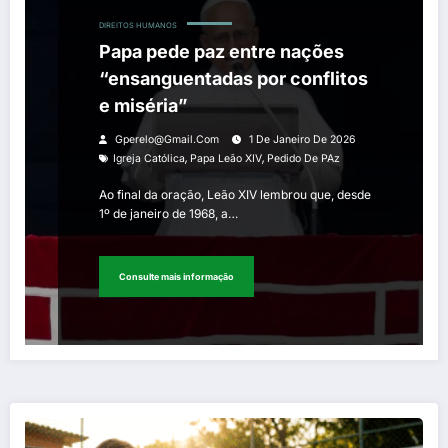
DIREITOS HUMANOS
Papa pede paz entre nações
“ensanguentadas por conflitos
e miséria”
Gperelo@gmail.com
1 De Janeiro De 2026
,
,
Igreja Católica
Papa Leão XIV
Pedido De PAz
Ao final da oração, Leão XIV lembrou que, desde
1º de janeiro de 1968, a…
Consulte mais informação