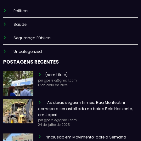
Política
Saúde
Segurança Pública
Uncategorized
POSTAGENS RECENTES
(sem título)
por gperelo@gmail.com
17 de abril de 2025
As obras seguem firmes: Rua Monteatini
começa a ser asfaltada no bairro Belo Horizonte,
em Japeri
por gperelo@gmail.com
24 de julho de 2025
‘Inclusão em Movimento’ abre a Semana