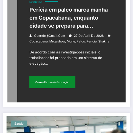
ECONOMIA
Perícia em palco marca manhã
em Copacabana, enquanto
cidade se prepara para
megashow histórico de Shakira
Gperelo@gmail.com
27 De Abril De 2026
,
,
,
,
,
Copacabana
Megashow
Morte
Palco
Perícia
Shakira
De acordo com as investigações iniciais, o
trabalhador foi prensado em um sistema de
elevação…
Consulte mais informação
Saúde