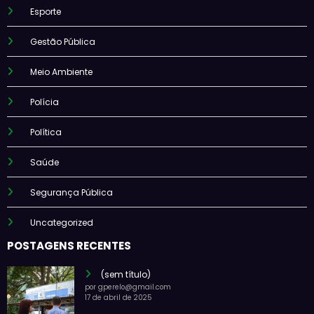
Esporte
Gestão Pública
Meio Ambiente
Polícia
Política
Saúde
Segurança Pública
Uncategorized
POSTAGENS RECENTES
(sem título)
por gperelo@gmail.com
17 de abril de 2025