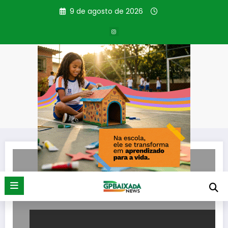
Pular
9 de agosto de 2026
para
o
conteúdo
Tag: Perícia
Página inicial
Perícia