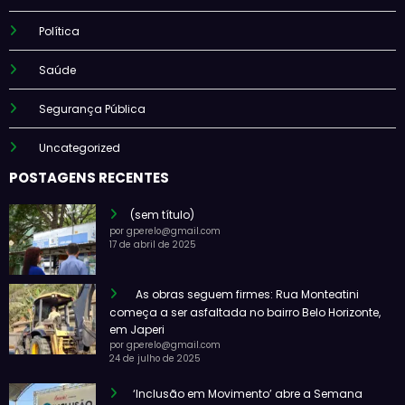
Política
Saúde
Segurança Pública
Uncategorized
POSTAGENS RECENTES
(sem título)
por gperelo@gmail.com
17 de abril de 2025
As obras seguem firmes: Rua Monteatini
começa a ser asfaltada no bairro Belo Horizonte,
em Japeri
por gperelo@gmail.com
24 de julho de 2025
‘Inclusão em Movimento’ abre a Semana