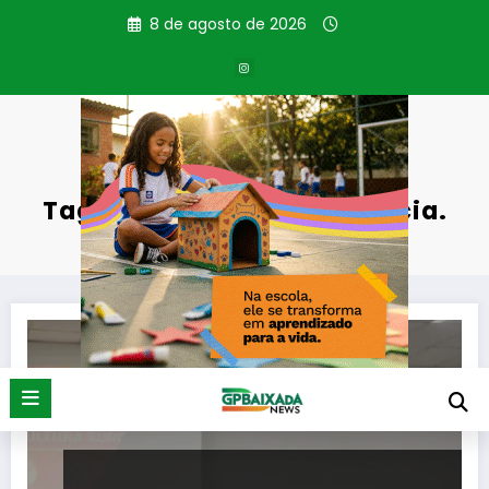
Pular
8 de agosto de 2026
para
o
conteúdo
Tag: Pessoa com Deficiência.
Página inicial
Pessoa com Deficiência.