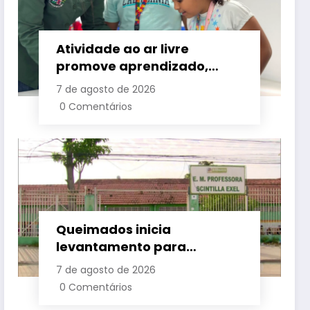
Atividade ao ar livre
promove aprendizado,
criatividade e socialização
7 de agosto de 2026
para crianças e
0 Comentários
adolescentes em Japeri
Queimados inicia
levantamento para
identificar demanda por
7 de agosto de 2026
vagas na rede municipal de
0 Comentários
ensino