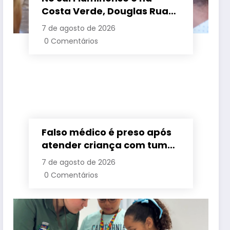
Costa Verde, Douglas Ruas
apresenta propostas de
7 de agosto de 2026
requalificação urbana
0 Comentários
Falso médico é preso após
atender criança com tumor
cerebral na Baixada
7 de agosto de 2026
Fluminense
0 Comentários