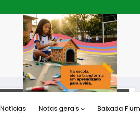
MEIO AMBIENTE
Notícias
Notas gerais
Baixada Flum
Governo do Estado desativa
aterro sanitário clandestino
em Duque de Caxias