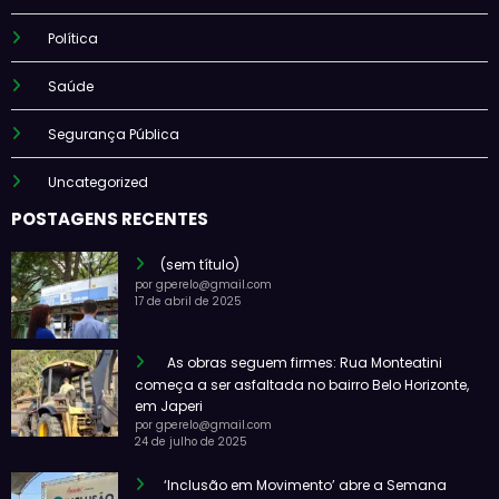
Política
Saúde
Segurança Pública
Uncategorized
POSTAGENS RECENTES
(sem título)
por gperelo@gmail.com
17 de abril de 2025
As obras seguem firmes: Rua Monteatini
começa a ser asfaltada no bairro Belo Horizonte,
em Japeri
por gperelo@gmail.com
24 de julho de 2025
‘Inclusão em Movimento’ abre a Semana