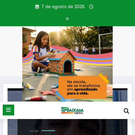
Pular
7 de agosto de 2026
para
o
conteúdo
Tag: Policial morto
Página inicial
Policial morto
POLÍCIA