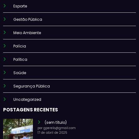
Esporte
Gestão Pública
Meio Ambiente
Polícia
Política
Saúde
Segurança Pública
Uncategorized
POSTAGENS RECENTES
(sem título)
por gperelo@gmail.com
17 de abril de 2025