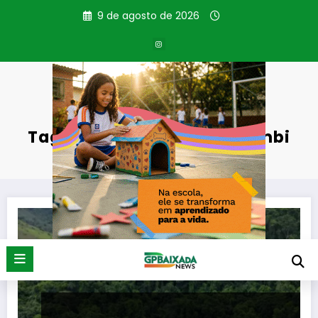
Pular
9 de agosto de 2026
para
o
conteúdo
Tag: Prefeitura de Paracambi
Página inicial
Prefeitura de Paracambi