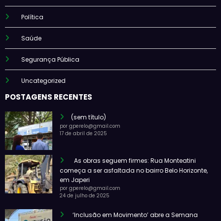
Política
Saúde
Segurança Pública
Uncategorized
POSTAGENS RECENTES
(sem título)
por gperelo@gmail.com
17 de abril de 2025
As obras seguem firmes: Rua Monteatini
começa a ser asfaltada no bairro Belo Horizonte,
em Japeri
por gperelo@gmail.com
24 de julho de 2025
‘Inclusão em Movimento’ abre a Semana