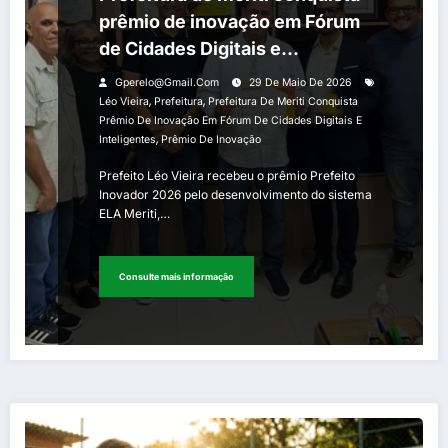
prêmio de inovação em Fórum
de Cidades Digitais e
Inteligentes
Gperelo@gmail.com
29 De Maio De 2026
,
,
Léo Vieira
Prefeitura
Prefeitura De Meriti Conquista
Prêmio De Inovação Em Fórum De Cidades Digitais E
,
Inteligentes
Prêmio De Inovação
Prefeito Léo Vieira recebeu o prêmio Prefeito
Inovador 2026 pelo desenvolvimento do sistema
ELA Meriti,…
Consulte mais informação