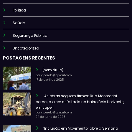
Política
Saúde
Segurança Pública
Uncategorized
POSTAGENS RECENTES
(sem título)
por gperelo@gmail.com
17 de abril de 2025
As obras seguem firmes: Rua Monteatini
começa a ser asfaltada no bairro Belo Horizonte,
em Japeri
por gperelo@gmail.com
24 de julho de 2025
‘Inclusão em Movimento’ abre a Semana