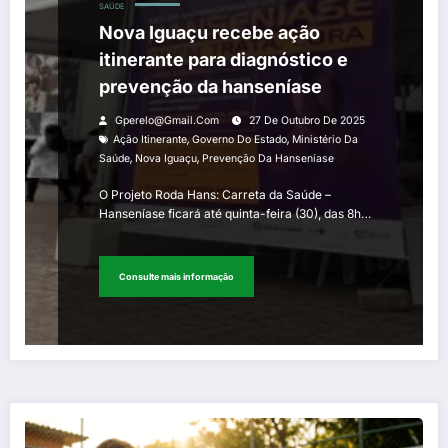
SAÚDE
Nova Iguaçu recebe ação
itinerante para diagnóstico e
prevenção da hanseníase
Gperelo@gmail.com
27 De Outubro De 2025
,
,
Ação Itinerante
Governo Do Estado
Ministério Da
,
,
Saúde
Nova Iguaçu
Prevenção Da Hanseníase
O Projeto Roda Hans: Carreta da Saúde –
Hanseníase ficará até quinta-feira (30), das 8h…
Consulte mais informação