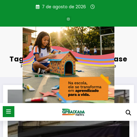
Pular
7 de agosto de 2026
para
o
conteúdo
Tag: prevenção da hanseníase
Página inicial
prevenção da hanseníase