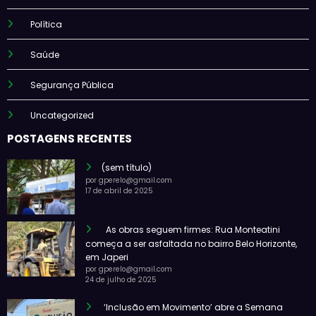
Política
Saúde
Segurança Pública
Uncategorized
POSTAGENS RECENTES
(sem título)
por gperelo@gmail.com
17 de abril de 2025
As obras seguem firmes: Rua Monteatini
começa a ser asfaltada no bairro Belo Horizonte,
em Japeri
por gperelo@gmail.com
24 de julho de 2025
‘Inclusão em Movimento’ abre a Semana