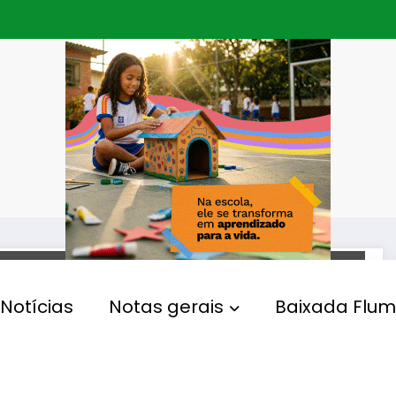
CONCURSO
Notícias
Notas gerais
Baixada Flum
Prefeitura de Duque de
Caxias divulga nesta
segunda-feira o resultado