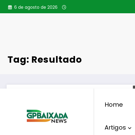
Pular
6 de agosto de 2026
para
o
conteúdo
Tag: Resultado
Home
Artigos