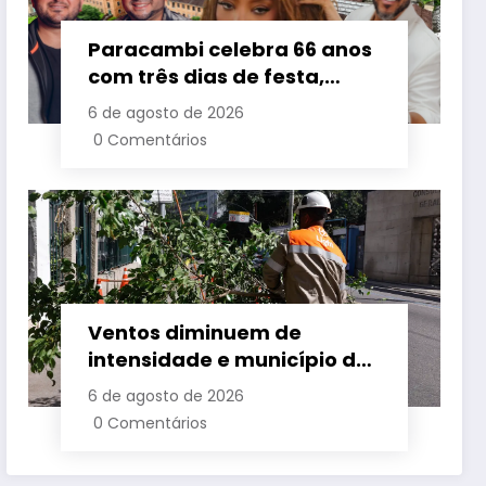
Paracambi celebra 66 anos
com três dias de festa,
grandes shows e
6 de agosto de 2026
programação para toda a
0 Comentários
família a partir desta
sexta-feira (7)
Ventos diminuem de
intensidade e município do
Rio volta ao Estágio 1
6 de agosto de 2026
0 Comentários