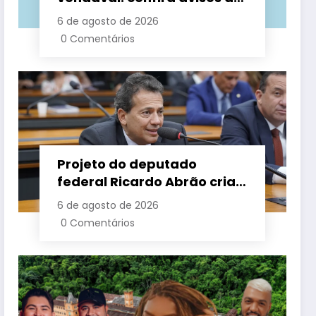
Inmet para esta quinta
6 de agosto de 2026
0 Comentários
Projeto do deputado
federal Ricardo Abrão cria
‘Lei Recomeço 40+ Mulher’
6 de agosto de 2026
para ampliar
0 Comentários
oportunidades de trabalho
e combater o preconceito
por idade