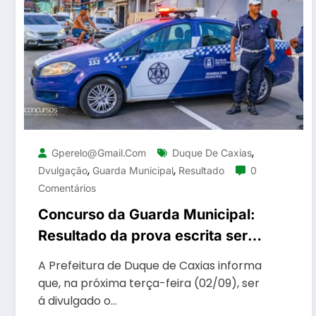
,
Gperelo@gmail.com
Duque De Caxias
,
,
Dvulgação
Guarda Municipal
Resultado
0
Comentários
Concurso da Guarda Municipal:
Resultado da prova escrita será
divulgada na próxima terça-
A Prefeitura de Duque de Caxias informa
feira, dia 2
que, na próxima terça-feira (02/09), ser
á divulgado o…