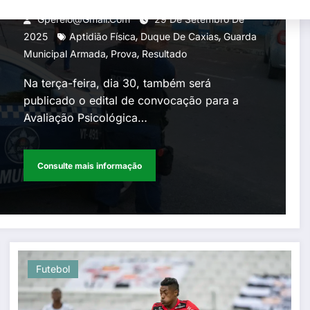
da prova de aptidão física
Gperelo@gmail.com
29 De Setembro De
,
,
do concurso da Guarda
2025
Aptidião Física
Duque De Caxias
Guarda
,
,
Municipal Armada
Prova
Resultado
Municipal Armada
Na terça-feira, dia 30, também será
publicado o edital de convocação para a
Avaliação Psicológica…
Consulte mais informação
Futebol