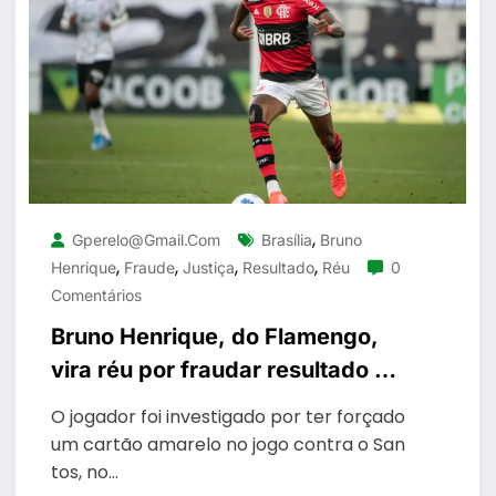
,
Gperelo@gmail.com
Brasília
Bruno
,
,
,
,
Henrique
Fraude
Justiça
Resultado
Réu
0
Comentários
Bruno Henrique, do Flamengo,
vira réu por fraudar resultado de
jogo
O jogador foi investigado por ter forçado
um cartão amarelo no jogo contra o San
tos, no…