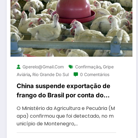
,
Gperelo@gmail.com
Confirmação
Gripe
,
Aviária
Rio Grande Do Sul
0 Comentários
China suspende exportação de
frango do Brasil por conta do
perigo do vírus da influenza
O Ministério da Agricultura e Pecuária (M
aviária
apa) confirmou que foi detectado, no m
unicípio de Montenegro,…