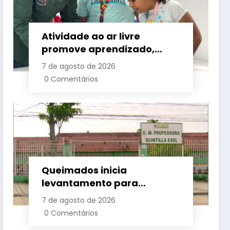
Atividade ao ar livre
promove aprendizado,
criatividade e socialização
7 de agosto de 2026
para crianças e
0 Comentários
adolescentes em Japeri
Queimados inicia
levantamento para
identificar demanda por
7 de agosto de 2026
vagas na rede municipal de
0 Comentários
ensino