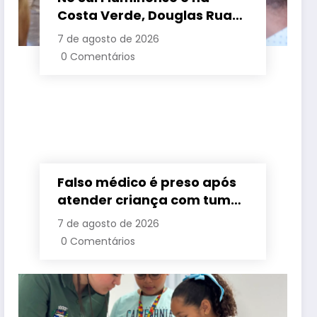
Costa Verde, Douglas Ruas
apresenta propostas de
7 de agosto de 2026
requalificação urbana
0 Comentários
Falso médico é preso após
atender criança com tumor
cerebral na Baixada
7 de agosto de 2026
Fluminense
0 Comentários