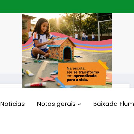
Notícias
Notas gerais
Baixada Flum
GRIPE AVIÁRIA
Gripe aviária: Brasil
confirma dois focos e