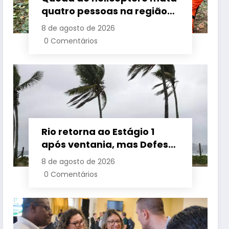
quatro pessoas na região
da Vista Chinesa, no Rio
8 de agosto de 2026
0 Comentários
Rio retorna ao Estágio 1
após ventania, mas Defesa
Civil alerta para baixa
8 de agosto de 2026
umidade e incêndios
0 Comentários