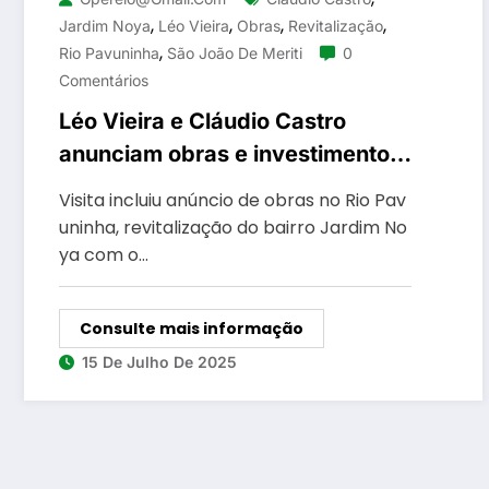
,
,
,
,
Jardim Noya
Léo Vieira
Obras
Revitalização
,
Rio Pavuninha
São João De Meriti
0
Comentários
Léo Vieira e Cláudio Castro
anunciam obras e investimentos
em São João de Meriti
Visita incluiu anúncio de obras no Rio Pav
uninha, revitalização do bairro Jardim No
ya com o…
Consulte mais informação
15 De Julho De 2025