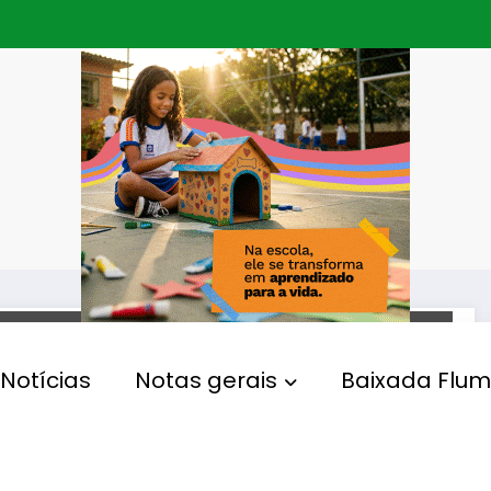
MUNICÍPIOS
Notícias
Notas gerais
Baixada Flum
Obras no Rio Pavuninha
iniciam etapa de
macrodrenagem para