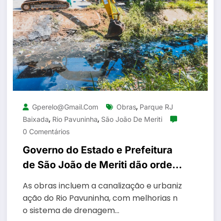
,
Gperelo@gmail.com
Obras
Parque RJ
,
,
Baixada
Rio Pavuninha
São João De Meriti
0 Comentários
Governo do Estado e Prefeitura
de São João de Meriti dão ordem
de início às obras do Rio
As obras incluem a canalização e urbaniz
Pavuninha e do Parque RJ
ação do Rio Pavuninha, com melhorias n
Baixada neste sábado (7)
o sistema de drenagem…