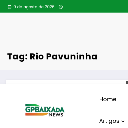
Pular
9 de agosto de 2026
para
o
conteúdo
Tag: Rio Pavuninha
Home
Artigos