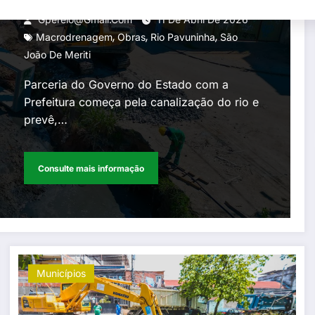
reduzir alagamentos em São
Gperelo@gmail.com
11 De Abril De 2026
,
,
,
João de Meriti
Macrodrenagem
Obras
Rio Pavuninha
São
João De Meriti
Parceria do Governo do Estado com a
Prefeitura começa pela canalização do rio e
prevê,…
Consulte mais informação
Municípios