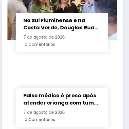
No Sul Fluminense e na
Costa Verde, Douglas Ruas
apresenta propostas de
7 de agosto de 2026
requalificação urbana
0 Comentários
Falso médico é preso após
atender criança com tumor
cerebral na Baixada
7 de agosto de 2026
Fluminense
0 Comentários