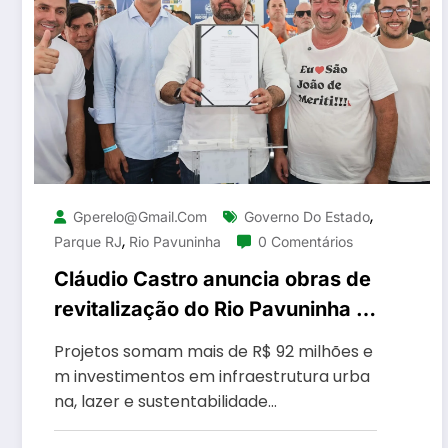
,
Gperelo@gmail.com
Governo Do Estado
,
Parque RJ
Rio Pavuninha
0 Comentários
Cláudio Castro anuncia obras de
revitalização do Rio Pavuninha e
construção do Parque RJ em São
Projetos somam mais de R$ 92 milhões e
João de Meriti
m investimentos em infraestrutura urba
na, lazer e sustentabilidade…