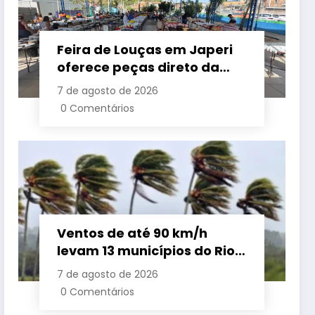
Feira de Louças em Japeri
oferece peças direto da
fábrica com entrada
7 de agosto de 2026
gratuita até sábado
0 Comentários
Ventos de até 90 km/h
levam 13 municípios do Rio
a suspender aulas nesta
7 de agosto de 2026
sexta-feira
0 Comentários