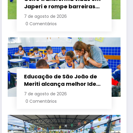
Japeri e rompe barreiras
sociais com renovação de
7 de agosto de 2026
projeto histórico
0 Comentários
Educação de São João de
Meriti alcança melhor Ideb
da história e lidera entre as
7 de agosto de 2026
maiores redes da Baixada
0 Comentários