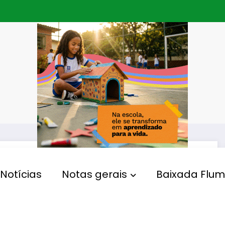
Notícias
Notas gerais
Baixada Flum
POLÍTICA
Morre aos 83 anos o ex-
deputado federal e