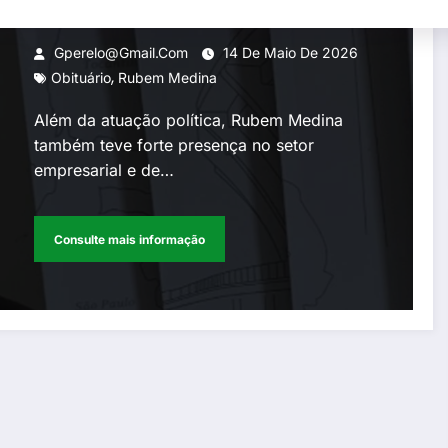
empresário Rubem Medina,
um dos nomes influentes da
Gperelo@gmail.com
14 De Maio De 2026
,
política e do entretenimento
Obituário
Rubem Medina
no Rio
Além da atuação política, Rubem Medina
também teve forte presença no setor
empresarial e de…
Consulte mais informação