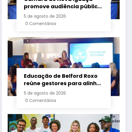
promove audiência pública
para cobrar melhorias no
5 de agosto de 2026
fornecimento de energia
0 Comentários
elétrica
Educação de Belford Roxo
reúne gestores para alinhar
ações e fortalecer
5 de agosto de 2026
planejamento do segundo
0 Comentários
semestre