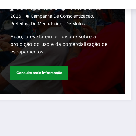
fim aos ruídos de motos nas
Gperelo@gmail.com
19 De Janeiro De
,
ruas da cidade
2026
Campanha De Conscientização
,
Prefeitura De Meriti
Ruídos De Motos
Ação, prevista em lei, dispõe sobre a
proibição do uso e da comercialização de
escapamentos…
Consulte mais informação