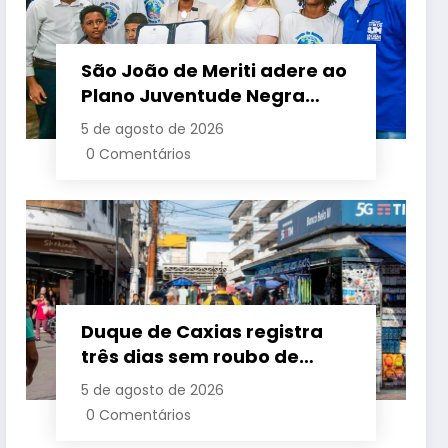
São João de Meriti adere ao
Plano Juventude Negra
Viva durante visita da
5 de agosto de 2026
ministra da Igualdade
0 Comentários
Racial
Duque de Caxias registra
três dias sem roubo de
cargas no início de agosto
5 de agosto de 2026
0 Comentários