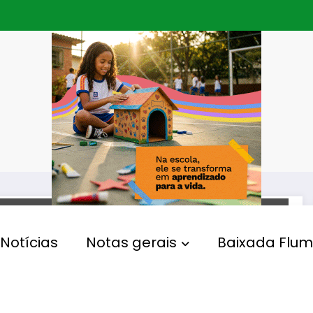
MUNICÍPIOS
Notícias
Notas gerais
Baixada Flum
Prefeitura de Meriti inicia
Ruído Zero, campanha de
conscientização para dar