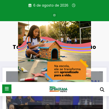
Pular
6 de agosto de 2026
para
o
conteúdo
Tag: Secretaria de Educção
Página inicial
Secretaria de Educção