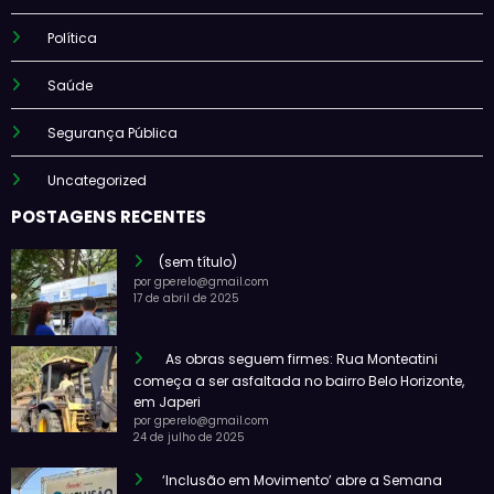
Política
Saúde
Segurança Pública
Uncategorized
POSTAGENS RECENTES
(sem título)
por gperelo@gmail.com
17 de abril de 2025
As obras seguem firmes: Rua Monteatini
começa a ser asfaltada no bairro Belo Horizonte,
em Japeri
por gperelo@gmail.com
24 de julho de 2025
‘Inclusão em Movimento’ abre a Semana