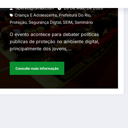
segurança digital e proteção
Gperelo@gmail.com
28 De Maio De 2026
,
,
de dados de crianças e
Criança E Adolescente
Prefeitura Do Rio
,
,
,
Proteção
Segurança Digtal
SEIM
Seminário
adolescentes
O evento acontece para debater políticas
públicas de proteção no ambiente digital,
principalmente dos jovens,…
Consulte mais informação