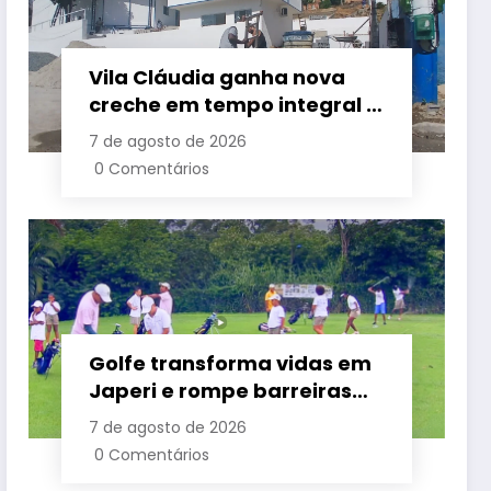
Vila Cláudia ganha nova
creche em tempo integral e
grande área de lazer em
7 de agosto de 2026
Belford Roxo
0 Comentários
Golfe transforma vidas em
Japeri e rompe barreiras
sociais com renovação de
7 de agosto de 2026
projeto histórico
0 Comentários