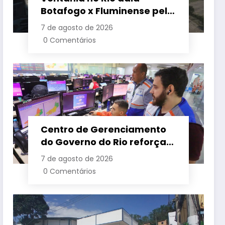
Botafogo x Fluminense pelo
Brasileirão Feminino
7 de agosto de 2026
0 Comentários
Centro de Gerenciamento
do Governo do Rio reforça
monitoramento diante de
7 de agosto de 2026
previsão de ventos fortes
0 Comentários