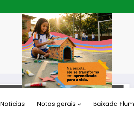
DIREITOS HUMANOS
Notícias
Notas gerais
Baixada Flum
Secretaria de Integração
Metropolitana do Rio
promove seminário sobre