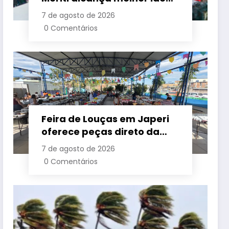
da história e lidera entre as
7 de agosto de 2026
maiores redes da Baixada
0 Comentários
Feira de Louças em Japeri
oferece peças direto da
fábrica com entrada
7 de agosto de 2026
gratuita até sábado
0 Comentários