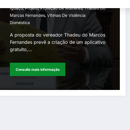
,
,
vítimas de violência
Botão Do Pânico
Câmara Municipal
Nova
,
,
,
Iguaçu
Projeto
Proteção De Mulheres
Thadeu Do
doméstica
,
Marcos Fernandes
Vítimas De Violência
Doméstica
A proposta do vereador Thadeu do Marcos
Fernandes prevê a criação de um aplicativo
gratuito,…
Consulte mais informação