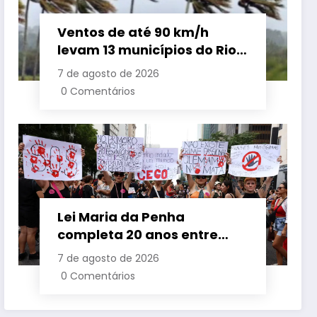
Ventos de até 90 km/h
levam 13 municípios do Rio
a suspender aulas nesta
7 de agosto de 2026
sexta-feira
0 Comentários
Lei Maria da Penha
completa 20 anos entre
avanços e desafios
7 de agosto de 2026
0 Comentários