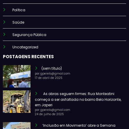
Política
Saúde
Segurança Pública
Uncategorized
POSTAGENS RECENTES
(sem título)
por gperelo@gmail.com
17 de abril de 2025
As obras seguem firmes: Rua Monteatini
começa a ser asfaltada no bairro Belo Horizonte,
em Japeri
por gperelo@gmail.com
24 de julho de 2025
‘Inclusão em Movimento’ abre a Semana