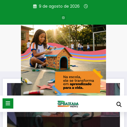
Pular
9 de agosto de 2026
para
o
conteúdo
Tag: Yvanna
Página inicial
Yvanna