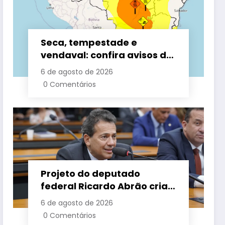
Seca, tempestade e
vendaval: confira avisos do
Inmet para esta quinta
6 de agosto de 2026
0 Comentários
Projeto do deputado
federal Ricardo Abrão cria
‘Lei Recomeço 40+ Mulher’
6 de agosto de 2026
para ampliar
0 Comentários
oportunidades de trabalho