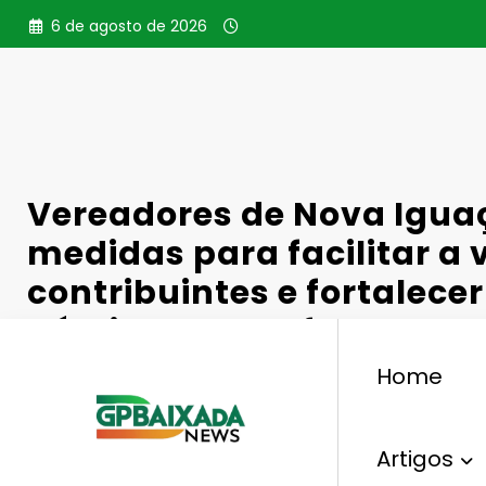
Pular
6 de agosto de 2026
para
o
conteúdo
Vereadores de Nova Igu
medidas para facilitar a 
contribuintes e fortalecer
públicas em defesa da m
Home
Artigos
Política