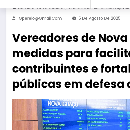
,
,
Câmara De Vereadores
Direitos Das Mulheres
Projetos
Gperelo@gmail.com
5 De Agosto De 2025
Vereadores de Nova
medidas para facilit
contribuintes e forta
públicas em defesa 