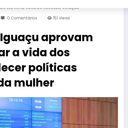
,
,
,
 De Lei
Refis
Volta Do Recesso
Votação
0 Comentários
151
Views
 Iguaçu aprovam
ar a vida dos
lecer políticas
da mulher