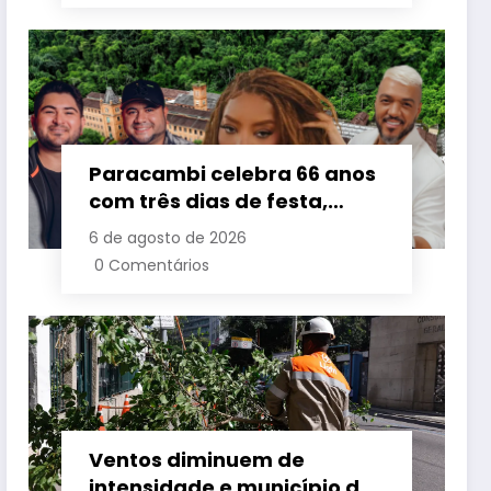
e combater o preconceito
por idade
Paracambi celebra 66 anos
com três dias de festa,
grandes shows e
6 de agosto de 2026
programação para toda a
0 Comentários
família a partir desta
sexta-feira (7)
Ventos diminuem de
intensidade e município do