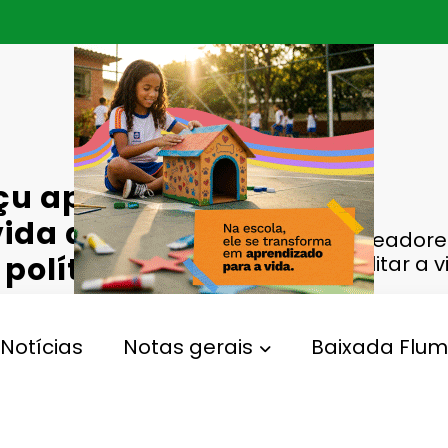
açu aprovam
vida dos
Vereadore
 políticas
facilitar a 
ulher
Notícias
Notas gerais
Baixada Flum