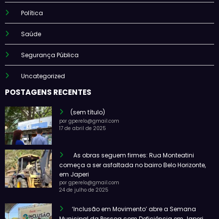
Política
Saúde
Segurança Pública
Uncategorized
POSTAGENS RECENTES
(sem título)
por gperelo@gmail.com
17 de abril de 2025
As obras seguem firmes: Rua Monteatini
começa a ser asfaltada no bairro Belo Horizonte,
em Japeri
por gperelo@gmail.com
24 de julho de 2025
‘Inclusão em Movimento’ abre a Semana
Municipal da Pessoa com Deficiência em Japeri