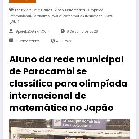
,
,
,
Estudante Caio Mattos
Japão
Matemática
Olimpíada
,
,
Internacional
Paracambi
World Mathematics Invitational 2026
(WMI)
Gperelo@gmail.com
8 De Julho De 2026
0 Comentários
48
Views
Aluno da rede municipal
de Paracambi se
classifica para olimpíada
internacional de
matemática no Japão