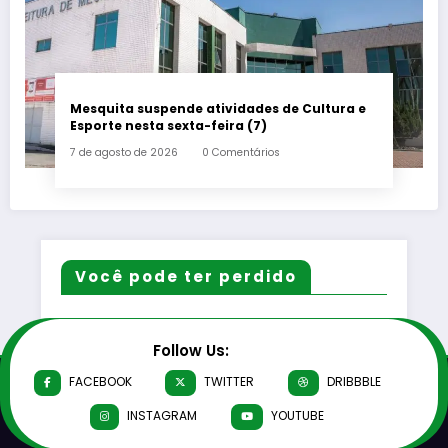
Mesquita suspende atividades de Cultura e
Esporte nesta sexta-feira (7)
7 de agosto de 2026
0 Comentários
Você pode ter perdido
Follow Us:
FACEBOOK
TWITTER
DRIBBBLE
INSTAGRAM
YOUTUBE