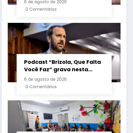
6 de agosto de 2026
crianças é sancionada
0 Comentários
Podcast “Brizola, Que Falta
Você Faz” grava nesta
sexta-feira (7) episódio
6 de agosto de 2026
com o deputado estadual
0 Comentários
Flávio Serafini