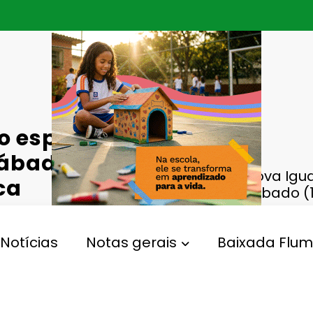
o espetáculo
sábado (11)
Sesc Nova Igua
ca
neste sábado 
Notícias
Notas gerais
Baixada Flum
Sesc Nova Iguaçu
Gperelo@gmail.com