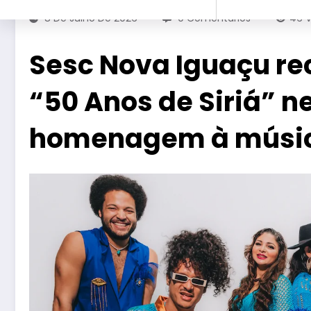
8 De Julho De 2026
0 Comentários
46
V
Sesc Nova Iguaçu re
“50 Anos de Siriá” n
homenagem à músi