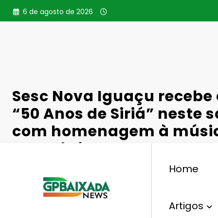
Pular
6 de agosto de 2026
para
o
conteúdo
Sesc Nova Iguaçu recebe 
“50 Anos de Siriá” neste 
com homenagem à músi
amazônica
Home
Artigos
,
,
Cultura
"50 Anos De Siriá"
Música Amazônica