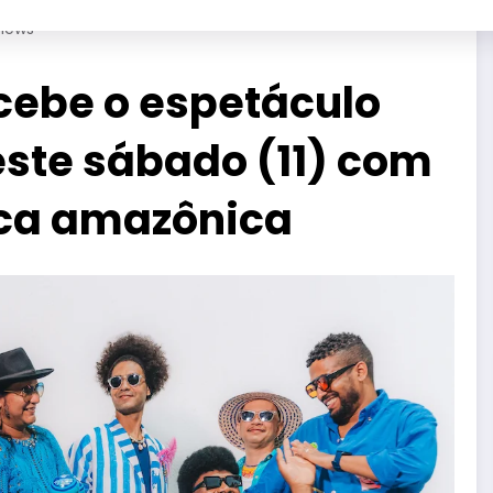
iews
cebe o espetáculo
este sábado (11) com
ca amazônica