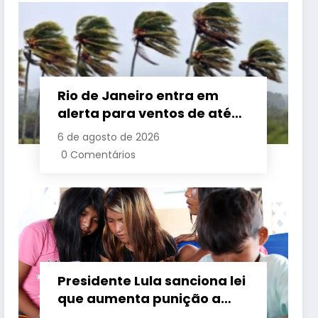
Rio de Janeiro entra em
alerta para ventos de até
110 km/h com avanço de
6 de agosto de 2026
frente fria associada a
0 Comentários
ciclone
Presidente Lula sanciona lei
que aumenta punição a
crimes digitais contra