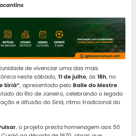
Tocantins
rtunidade de vivenciar uma das mais
ônica neste sábado,
11 de julho
, às
16h
, no
 Siriá”
, apresentado pelo
Baile do Mestre
estado do Rio de Janeiro, celebrando o legado
ção e difusão do Siriá, ritmo tradicional do
Pulsar
, o projeto presta homenagem aos 50
 Cupijó na década de 1970, obras que