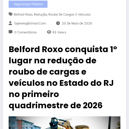
Segurança Pública
,
,
Belford Roxo
Redução
Roubo De Cargas E Veículos
Gperelo@gmail.com
20 De Maio De 2026
0 Comentários
65
Views
Belford Roxo conquista 1º
lugar na redução de
roubo de cargas e
veículos no Estado do RJ
no primeiro
quadrimestre de 2026