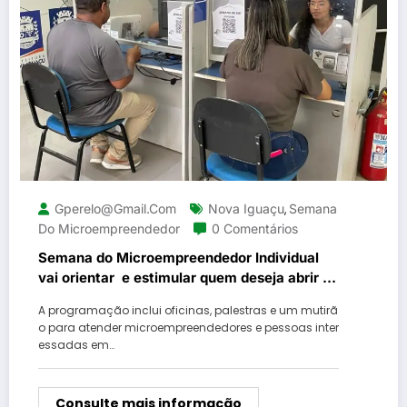
Gperelo@gmail.com
Nova Iguaçu
Semana
,
Do Microempreendedor
0 Comentários
Semana do Microempreendedor Individual
vai orientar e estimular quem deseja abrir ou
formalizar seu próprio negócio em Nova
A programação inclui oficinas, palestras e um mutirã
Iguaçu
o para atender microempreendedores e pessoas inter
essadas em…
Consulte mais informação