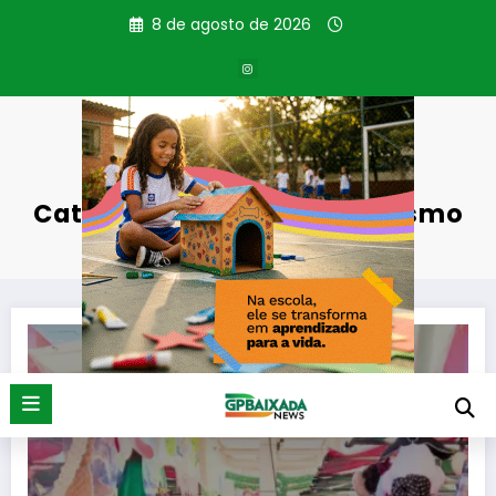
Pular
8 de agosto de 2026
para
o
conteúdo
Categoria: Empreendedorismo
Página inicial
Empreendedorismo