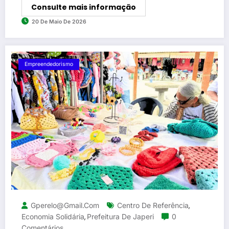
Consulte mais informação
20 De Maio De 2026
Empreendedorismo
Gperelo@gmail.com
Centro De Referência
,
Economia Solidária
Prefeitura De Japeri
0
,
Comentários