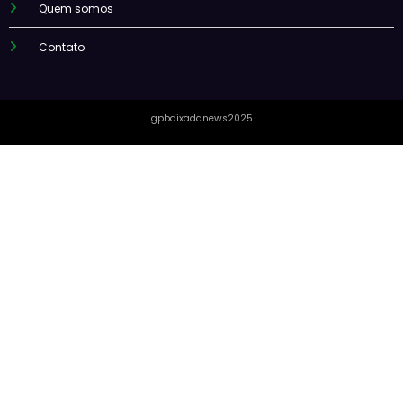
Quem somos
Contato
gpbaixadanews2025