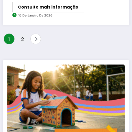
Consulte mais informação
16 De Janeiro De 2026
Paginação
1
2
de
posts