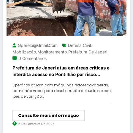
Gperelo@gmail.com
Defesa Civil
,
Mobilização
Monitoramento
Prefeitura De Japeri
,
,
0 Comentários
Prefeitura de Japeri atua em áreas críticas e
interdita acesso no Pontilhão por risco
estrutural
Operários atuam com máquinas retroescavadeiras,
caminhão vacol para desobstrução de bueiros e equ
ipes de varrição…
Consulte mais informação
6 De Fevereiro De 2026