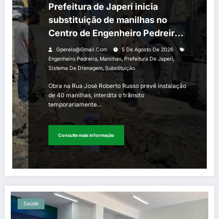
Prefeitura de Japeri inicia
substituição de manilhas no
Centro de Engenheiro Pedreira
para reforçar sistema de
Gperelo@gmail.com
5 De Agosto De 2026
drenagem
,
,
,
Engenheiro Pedreira
Manilhas
Prefeitura De Japeri
,
Sistema De Drenagem
Substituição
Obra na Rua José Roberto Russo prevê instalação
de 40 manilhas, interdita o trânsito
temporariamente…
Consulte mais informação
Saúde