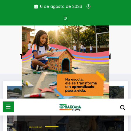
Pular
6 de agosto de 2026
para
o
conteúdo
Tag: Prefeitura de Japeri
Página inicial
Prefeitura de Japeri
MUNICÍPIOS