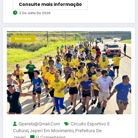
Consulte mais informação
3 De Julho De 2026
Municípios
Gperelo@gmail.com
Circuito Esportivo E
Cultural
Japeri Em Movimento
Prefeitura De
,
,
Japeri
0 Comentários