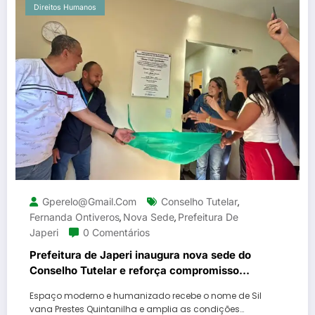
Direitos Humanos
Gperelo@gmail.com
Conselho Tutelar
,
Fernanda Ontiveros
Nova Sede
Prefeitura De
,
,
Japeri
0 Comentários
Prefeitura de Japeri inaugura nova sede do
Conselho Tutelar e reforça compromisso
com a proteção à infância e juventude
Espaço moderno e humanizado recebe o nome de Sil
vana Prestes Quintanilha e amplia as condições…