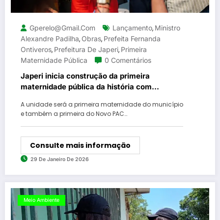
Gperelo@gmail.com
Lançamento
Ministro
,
Alexandre Padilha
Obras
Prefeita Fernanda
,
,
Ontiveros
Prefeitura De Japeri
Primeira
,
,
Maternidade Pública
0 Comentários
Japeri inicia construção da primeira
maternidade pública da história com
investimento superior a R$ 100 milhões
A unidade será a primeira maternidade do município
e também a primeira do Novo PAC…
Consulte mais informação
29 De Janeiro De 2026
Meio Ambiente