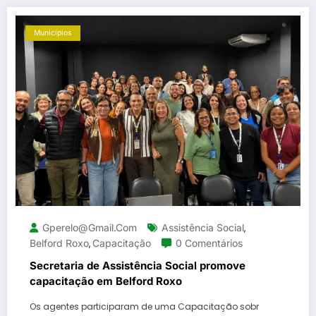
Municípios
Gperelo@gmail.com
Assistência Social
,
Belford Roxo
Capacitação
0 Comentários
,
Secretaria de Assistência Social promove
capacitação em Belford Roxo
Os agentes participaram de uma Capacitação sobr