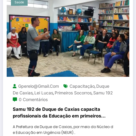
Saúde
Gperelo@gmail.com
Capacitação
Duque
,
De Caxias
Lei Lucas
Primeiros Socorros
Samu 192
,
,
,
0 Comentários
Samu 192 de Duque de Caxias capacita
profissionais da Educação em primeiros
socorros com ênfase na Lei Lucas
A Prefeitura de Duque de Caxias, por meio do Núcleo d
e Educação em Urgência (NEUR)…