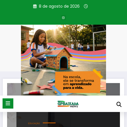
Pular
8 de agosto de 2026
para
o
conteúdo
Tag: Capacitação
Página inicial
Capacitação
EDUCAÇÃO