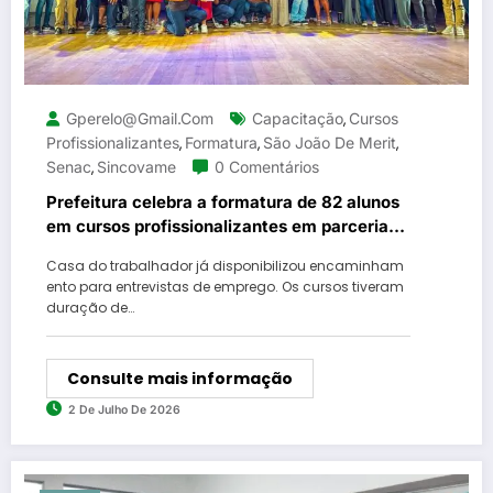
Gperelo@gmail.com
Capacitação
Cursos
,
Profissionalizantes
Formatura
São João De Merit
,
,
,
Senac
Sincovame
0 Comentários
,
Prefeitura celebra a formatura de 82 alunos
em cursos profissionalizantes em parceria
com Senac e Sincovame
Casa do trabalhador já disponibilizou encaminham
ento para entrevistas de emprego. Os cursos tiveram
duração de…
Consulte mais informação
2 De Julho De 2026