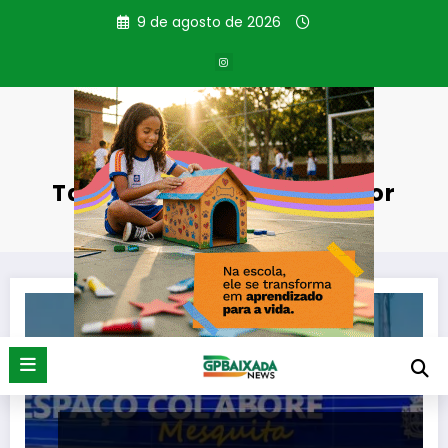
Pular
9 de agosto de 2026
para
o
conteúdo
Tag: Sala do Empreendedor
Página inicial
Sala do Empreendedor