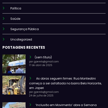
Política
Saúde
Segurança Pública
Uncategorized
POSTAGENS RECENTES
(sem título)
por gperelo@gmail.com
17 de abril de 2025
As obras seguem firmes: Rua Monteatini
começa a ser asfaltada no bairro Belo Horizonte,
em Japeri
por gperelo@gmail.com
24 de julho de 2025
‘Inclusão em Movimento’ abre a Semana