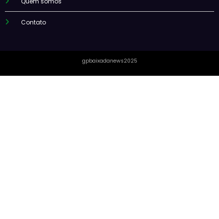
Quem somos
Contato
gpbaixadanews2025