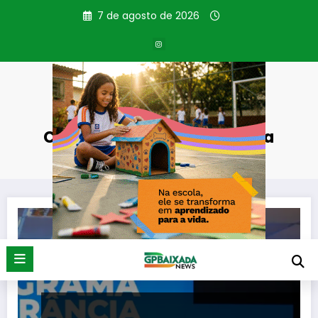
Pular
7 de agosto de 2026
para
o
conteúdo
Categoria: Ordem Pública
Página inicial
Ordem Pública