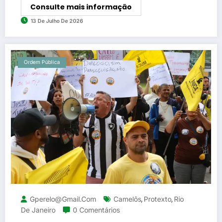
Consulte mais informação
13 De Julho De 2026
Ordem Pública
Gperelo@gmail.com
Camelôs
Protexto
Rio
,
,
De Janeiro
0 Comentários