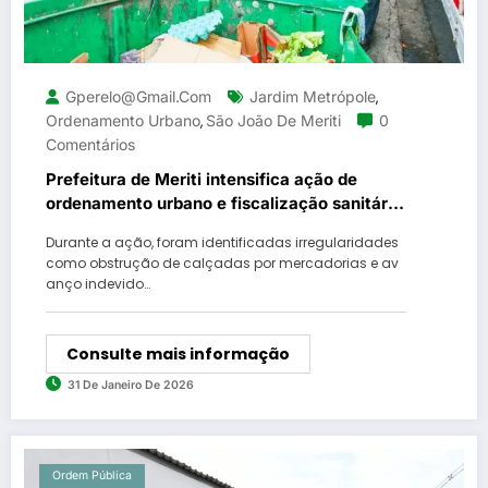
Gperelo@gmail.com
Jardim Metrópole
,
Ordenamento Urbano
São João De Meriti
0
,
Comentários
Prefeitura de Meriti intensifica ação de
ordenamento urbano e fiscalização sanitária
no Jardim Metrópole
Durante a ação, foram identificadas irregularidades
como obstrução de calçadas por mercadorias e av
anço indevido…
Consulte mais informação
31 De Janeiro De 2026
Ordem Pública