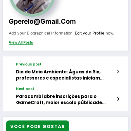
Gperelo@gmail.com
Add your Biographical Information.
Edit your Profile
now.
View All Posts
Previous post
Dia do Meio Ambiente: Águas do Rio,
professores e especialistas iniciam
plantio de mil mudas em mangue no Caju
Next post
e reforçam o ‘pulmão verde’ da Baía de
Guanabara
Paracambi abre inscrições para o
GameCraft, maior escola públicade
games do estado
VOCÊ PODE GOSTAR