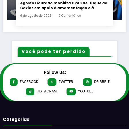
Agosto Dourado mobiliza CRAS de Duque de
Caxias em apoio à amamentação e à
primeira infância
6 de agosto de 2026
0 Comentários
Você pode ter perdido
Follow Us:
FACEBOOK
TWITTER
DRIBBBLE
INSTAGRAM
YOUTUBE
Categorias