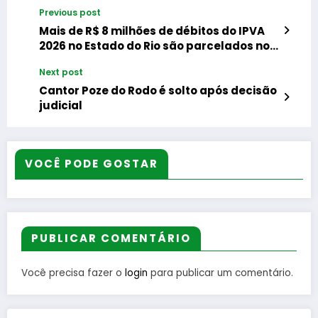
Previous post
Mais de R$ 8 milhões de débitos do IPVA
2026 no Estado do Rio são parcelados no
cartão de crédito, nova modalidade de
Next post
pagamento do tributo
Cantor Poze do Rodo é solto após decisão
judicial
VOCÊ PODE GOSTAR
PUBLICAR COMENTÁRIO
Você precisa fazer o
login
para publicar um comentário.