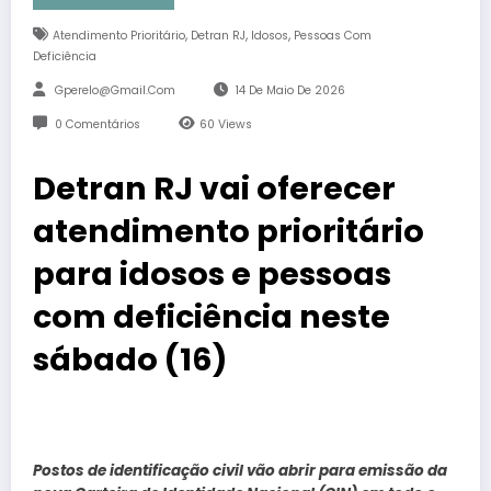
,
,
,
Atendimento Prioritário
Detran RJ
Idosos
Pessoas Com
Deficiência
Gperelo@gmail.com
14 De Maio De 2026
0 Comentários
60
Views
Detran RJ vai oferecer
atendimento prioritário
para idosos e pessoas
com deficiência neste
sábado (16)
Postos de identificação civil vão abrir para emissão da