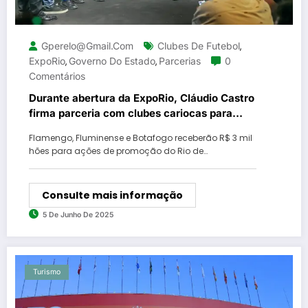
Gperelo@gmail.com
Clubes De Futebol
,
ExpoRio
Governo Do Estado
Parcerias
0
,
,
Comentários
Durante abertura da ExpoRio, Cláudio Castro
firma parceria com clubes cariocas para
promover o turismo do estado durante o
Flamengo, Fluminense e Botafogo receberão R$ 3 mil
Mundial de Clubes da FIFA 2025
hões para ações de promoção do Rio de…
Consulte mais informação
5 De Junho De 2025
Turismo