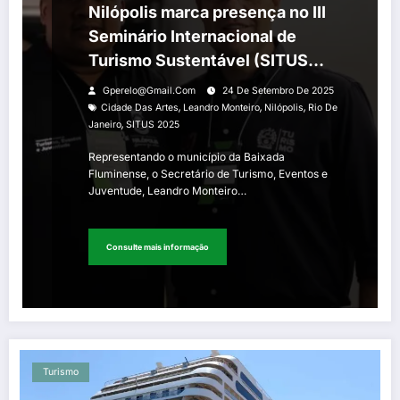
Nilópolis marca presença no III
Seminário Internacional de
Turismo Sustentável (SITUS
2025) realizado na Cidade das
Gperelo@gmail.com
24 De Setembro De 2025
Artes
,
,
,
Cidade Das Artes
Leandro Monteiro
Nilópolis
Rio De
,
Janeiro
SITUS 2025
Representando o município da Baixada
Fluminense, o Secretário de Turismo, Eventos e
Juventude, Leandro Monteiro…
Consulte mais informação
Turismo