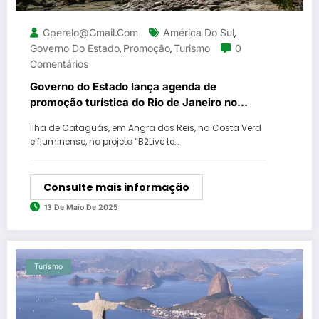
Gperelo@gmail.com
América Do Sul
,
Governo Do Estado
Promoção
Turismo
0
,
,
Comentários
Governo do Estado lança agenda de
promoção turística do Rio de Janeiro no
mercado latino-americano
Ilha de Cataguás, em Angra dos Reis, na Costa Verd
e fluminense, no projeto “B2Live te…
Consulte mais informação
13 De Maio De 2025
Turismo