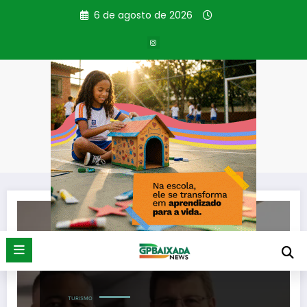
Pular
6 de agosto de 2026
para
o
conteúdo
Categoria: Turismo
Página inicial
Turismo
TURISMO