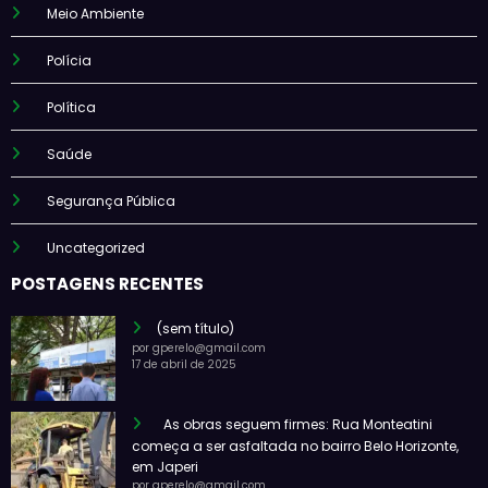
Meio Ambiente
Polícia
Política
Saúde
Segurança Pública
Uncategorized
POSTAGENS RECENTES
(sem título)
por gperelo@gmail.com
17 de abril de 2025
As obras seguem firmes: Rua Monteatini
começa a ser asfaltada no bairro Belo Horizonte,
em Japeri
por gperelo@gmail.com