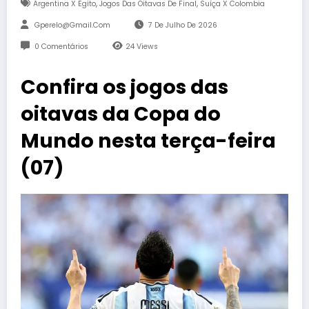
,
,
Argentina X Egito
Jogos Das Oitavas De Final
Suíça X Colombia
Gperelo@gmail.com
7 De Julho De 2026
0 Comentários
24
Views
Confira os jogos das
oitavas da Copa do
Mundo nesta terça-feira
(07)