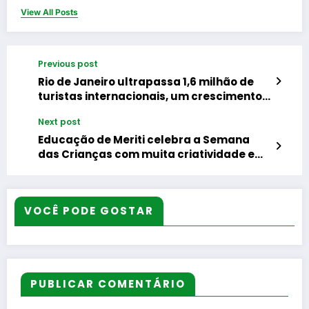
View All Posts
Previous post
Rio de Janeiro ultrapassa 1,6 milhão de
turistas internacionais, um crescimento
de 51,6% em 2025, e impacta o cenário
Next post
nacional
Educação de Meriti celebra a Semana
das Crianças com muita criatividade e
alegria
VOCÊ PODE GOSTAR
PUBLICAR COMENTÁRIO