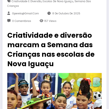
,
,
Criatividade E Diversão
Escolas De Nova Iguaçu
Semana Das
Crianças
Gperelo@gmail.com
8 De Outubro De 2025
0 Comentários
157
Views
Criatividade e diversão
marcam a Semana das
Crianças nas escolas de
Nova Iguaçu