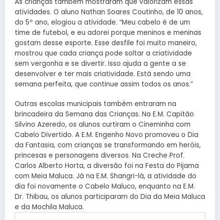
As crianças também mostraram que valorizam essas
atividades. O aluno Nathan Soares Coutinho, de 10 anos,
do 5º ano, elogiou a atividade. “Meu cabelo é de um
time de futebol, e eu adorei porque meninos e meninas
gostam desse esporte. Esse desfile foi muito maneiro,
mostrou que cada criança pode soltar a criatividade
sem vergonha e se divertir. Isso ajuda a gente a se
desenvolver e ter mais criatividade. Está sendo uma
semana perfeita, que continue assim todos os anos.”
Outras escolas municipais também entraram na
brincadeira da Semana das Crianças. Na E.M. Capitão
Silvino Azeredo, os alunos curtiram o Cineminha com
Cabelo Divertido. A E.M. Engenho Novo promoveu o Dia
da Fantasia, com crianças se transformando em heróis,
princesas e personagens diversos. Na Creche Prof.
Carlos Alberto Horta, a diversão foi na Festa do Pijama
com Meia Maluca. Já na E.M. Shangri-lá, a atividade do
dia foi novamente o Cabelo Maluco, enquanto na E.M.
Dr. Thibau, os alunos participaram do Dia da Meia Maluca
e da Mochila Maluca.