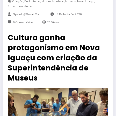
,
,
,
,
,
Criação
Dudu Reina
Marcus Monteiro
Museus
Nova Iguaçu
Superintendência
Gperelo@gmail.com
15 De Maio De 2026
0 Comentários
70
Views
Cultura ganha
protagonismo em Nova
Iguaçu com criação da
Superintendência de
Museus