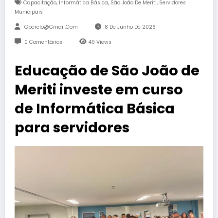
,
,
,
Capacitação
Informática Básica
São João De Meriti
Servidores
Municipais
Gperelo@gmail.com
8 De Junho De 2026
0 Comentários
49
Views
Educação de São João de
Meriti investe em curso
de Informática Básica
para servidores