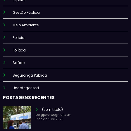
Gestão Pública
Meio Ambiente
Polícia
Política
Saúde
Segurança Pública
Uncategorized
POSTAGENS RECENTES
(sem título)
por gperelo@gmail.com
17 de abril de 2025