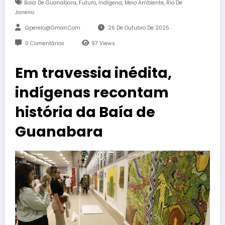
,
,
,
,
Baía De Guanabara
Futuro
Indígena
Meio Ambiente
Rio De
Janeiro
Gperelo@gmail.com
26 De Outubro De 2025
0 Comentários
97
Views
Em travessia inédita,
indígenas recontam
história da Baía de
Guanabara